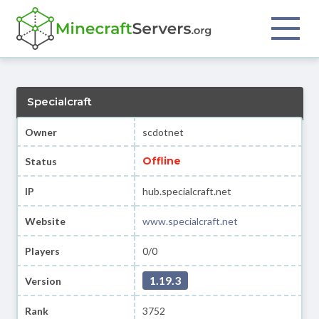
Specialcraft
Owner
scdotnet
Offline
Status
IP
hub.specialcraft.net
Website
www.specialcraft.net
Players
0/0
1.19.3
Version
Rank
3752