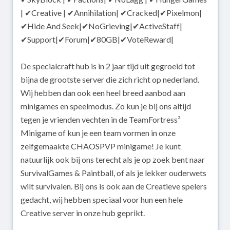
| ✔Creative | ✔Annihilation| ✔Cracked|✔Pixelmon|
✔Hide And Seek|✔NoGrieving|✔ActiveStaff|
✔Support|✔Forum|✔80GB|✔VoteReward|
De specialcraft hub is in 2 jaar tijd uit gegroeid tot
bijna de grootste server die zich richt op nederland.
Wij hebben dan ook een heel breed aanbod aan
minigames en speelmodus. Zo kun je bij ons altijd
tegen je vrienden vechten in de TeamFortress²
Minigame of kun je een team vormen in onze
zelfgemaakte CHAOSPVP minigame! Je kunt
natuurlijk ook bij ons terecht als je op zoek bent naar
SurvivalGames & Paintball, of als je lekker ouderwets
wilt survivalen. Bij ons is ook aan de Creatieve spelers
gedacht, wij hebben speciaal voor hun een hele
Creative server in onze hub geprikt.