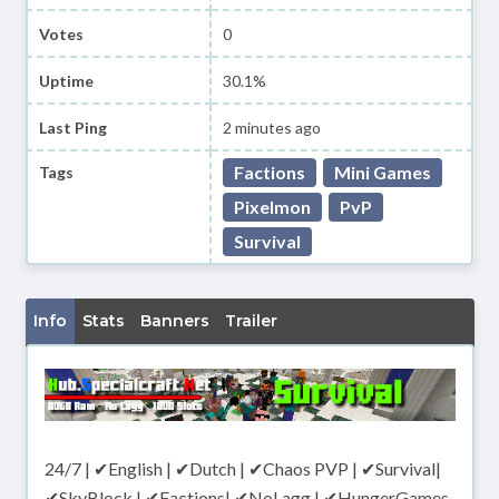
Votes
0
Uptime
30.1%
Last Ping
2 minutes ago
Factions
Mini Games
Tags
Pixelmon
PvP
Survival
Info
Stats
Banners
Trailer
24/7 | ✔English | ✔Dutch | ✔Chaos PVP | ✔Survival|
✔SkyBlock | ✔Factions| ✔NoLagg | ✔HungerGames