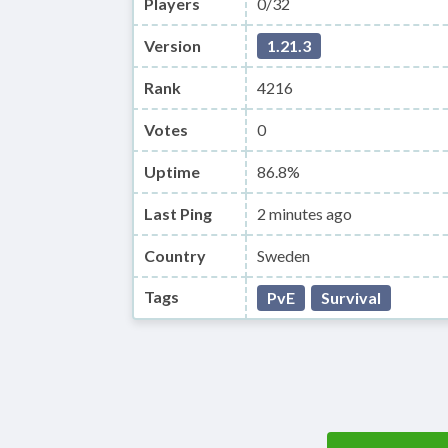
Players
0/32
Version
1.21.3
Rank
4216
Votes
0
Uptime
86.8%
Last Ping
2 minutes ago
Country
Sweden
Tags
PvE
Survival