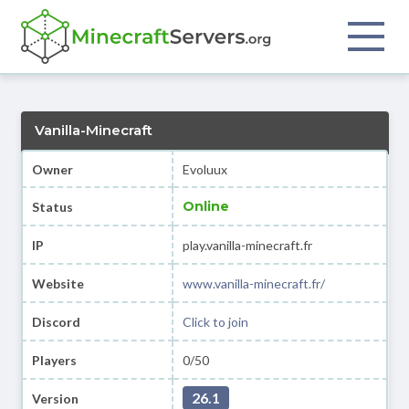
Vanilla-Minecraft
Owner
Evoluux
Online
Status
IP
play.vanilla-minecraft.fr
Website
www.vanilla-minecraft.fr/
Discord
Click to join
Players
0/50
26.1
Version