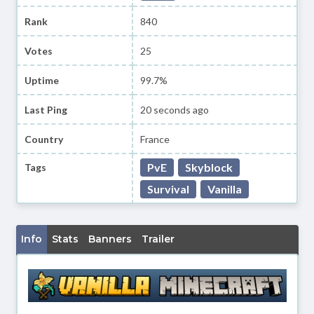
Rank
840
Votes
25
Uptime
99.7%
Last Ping
20 seconds ago
Country
France
PvE
Skyblock
Tags
Survival
Vanilla
Info
Stats
Banners
Trailer