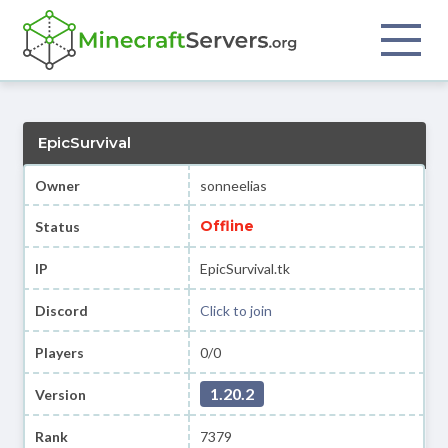
EpicSurvival
Owner
sonneelias
Offline
Status
IP
EpicSurvival.tk
Discord
Click to join
Players
0/0
1.20.2
Version
Rank
7379