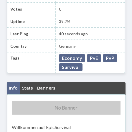
Votes
0
Uptime
39.2%
Last Ping
40 seconds ago
Country
Germany
Economy
PvE
PvP
Tags
Survival
Info
Stats
Banners
Willkommen auf EpicSurvival