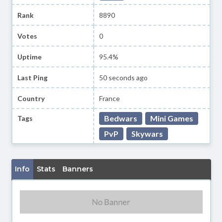
Rank
8890
Votes
0
Uptime
95.4%
Last Ping
50 seconds ago
Country
France
Bedwars
Mini Games
Tags
PvP
Skywars
Info
Stats
Banners