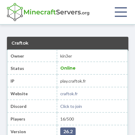
Craftok
Owner
kin3er
Online
Status
IP
play.craftok.fr
Website
craftok.fr
Discord
Click to join
Players
16/500
26.2
Version