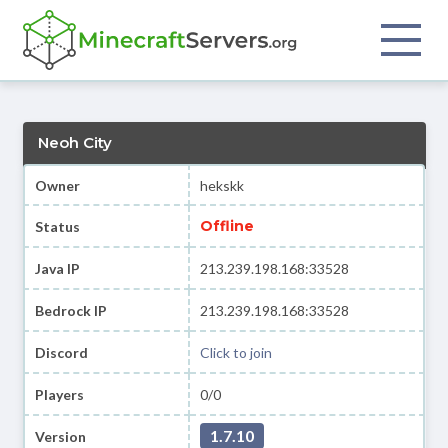
Neoh City
Owner
hekskk
Offline
Status
Java IP
213.239.198.168:33528
Bedrock IP
213.239.198.168:33528
Discord
Click to join
Players
0/0
1.7.10
Version