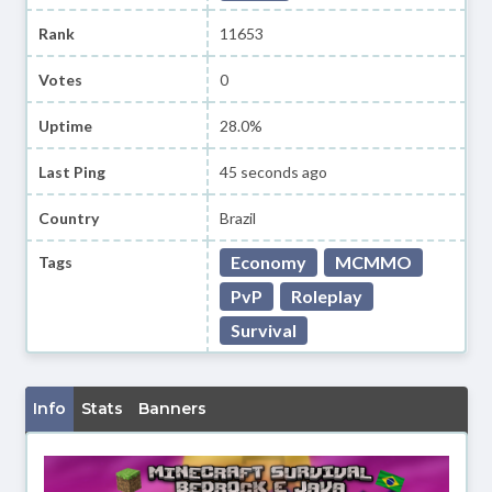
Rank
11653
Votes
0
Uptime
28.0%
Last Ping
45 seconds ago
Country
Brazil
Economy
MCMMO
Tags
PvP
Roleplay
Survival
Info
Stats
Banners