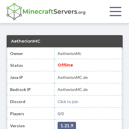
AetherionMC
Owner
AetherionMc
Offline
Status
Java IP
AetherionMC.de
Bedrock IP
AetherionMC.de
Discord
Click to join
Players
0/0
1.21.9
Version