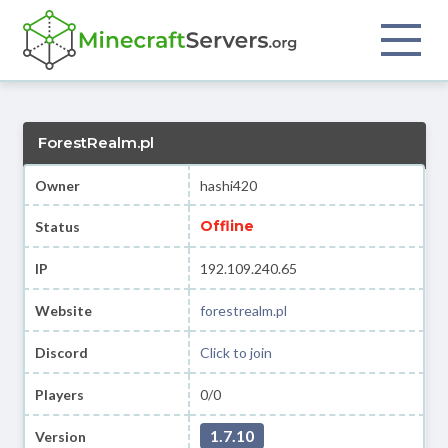
ForestRealm.pl
Owner
hashi420
Offline
Status
IP
192.109.240.65
Website
forestrealm.pl
Discord
Click to join
Players
0/0
1.7.10
Version