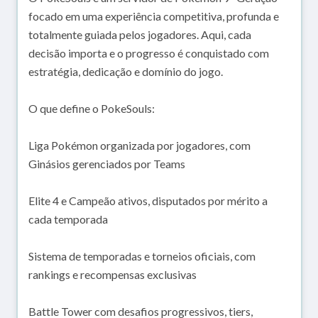
focado em uma experiência competitiva, profunda e
totalmente guiada pelos jogadores. Aqui, cada
decisão importa e o progresso é conquistado com
estratégia, dedicação e domínio do jogo.
O que define o PokeSouls:
Liga Pokémon organizada por jogadores, com
Ginásios gerenciados por Teams
Elite 4 e Campeão ativos, disputados por mérito a
cada temporada
Sistema de temporadas e torneios oficiais, com
rankings e recompensas exclusivas
Battle Tower com desafios progressivos, tiers,