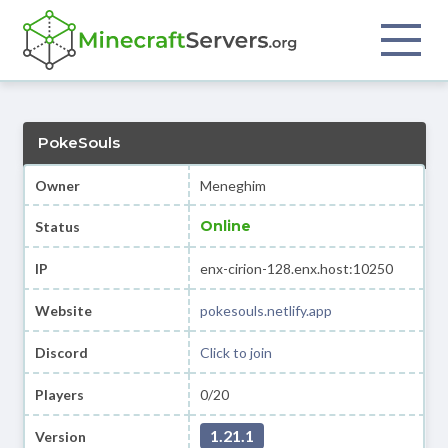
PokeSouls
Owner
Meneghim
Online
Status
IP
enx-cirion-128.enx.host:10250
Website
pokesouls.netlify.app
Discord
Click to join
Players
0/20
1.21.1
Version