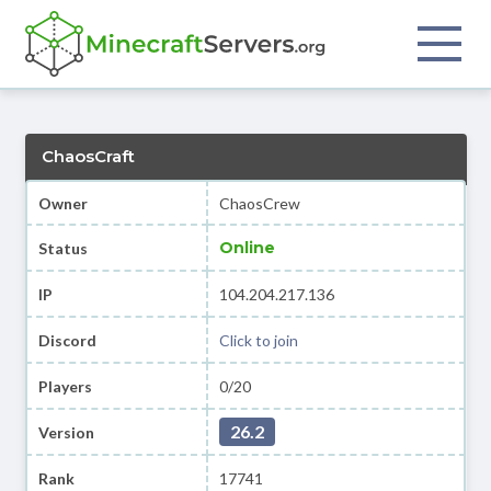
ChaosCraft
Owner
ChaosCrew
Online
Status
IP
104.204.217.136
Discord
Click to join
Players
0/20
26.2
Version
Rank
17741