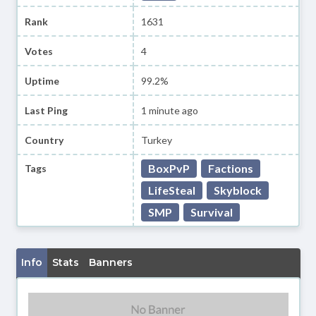
Rank
1631
Votes
4
Uptime
99.2%
Last Ping
1 minute ago
Country
Turkey
BoxPvP
Factions
Tags
LifeSteal
Skyblock
SMP
Survival
Info
Stats
Banners