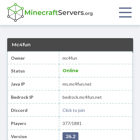
Mc4fun
Owner
mc4fun
Online
Status
Java IP
ms.mc4fun.net
Bedrock IP
bedrock.mc4fun.net
Discord
Click to join
Players
377/1881
26.2
Version