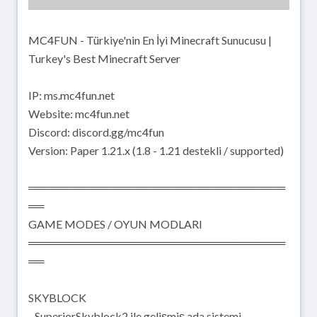
MC4FUN - Türkiye'nin En İyi Minecraft Sunucusu |
Turkey's Best Minecraft Server
IP: ms.mc4fun.net
Website: mc4fun.net
Discord: discord.gg/mc4fun
Version: Paper 1.21.x (1.8 - 1.21 destekli / supported)
═════════════════════════════════
══
GAME MODES / OYUN MODLARI
═════════════════════════════════
══
SKYBLOCK
- SuperiorSkyblock2 ile gelişmiş ada sistemi