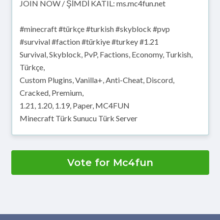
JOIN NOW / ŞİMDİ KATIL: ms.mc4fun.net
#minecraft #türkçe #turkish #skyblock #pvp
#survival #faction #türkiye #turkey #1.21
Survival, Skyblock, PvP, Factions, Economy, Turkish,
Türkçe,
Custom Plugins, Vanilla+, Anti-Cheat, Discord,
Cracked, Premium,
1.21, 1.20, 1.19, Paper, MC4FUN
Minecraft Türk Sunucu Türk Server
Vote for Mc4fun