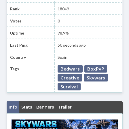
Rank
18049
Votes
0
Uptime
98.9%
Last Ping
50 seconds ago
Country
Spain
Bedwars
BoxPvP
Tags
Creative
Skywars
Survival
Info
Stats
Banners
Trailer