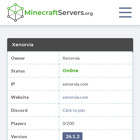
Xenorvia
Owner
Xenorvia
Online
Status
IP
xenorvia.com
Website
xenorvia.com
Discord
Click to join
Players
0/200
26.1.2
Version