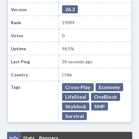
26.2
Version
Rank
19099
Votes
0
Uptime
96.5%
Last Ping
30 seconds ago
Country
Chile
Cross-Play
Economy
Tags
LifeSteal
OneBlock
Skyblock
SMP
Survival
Info
Stats
Banners