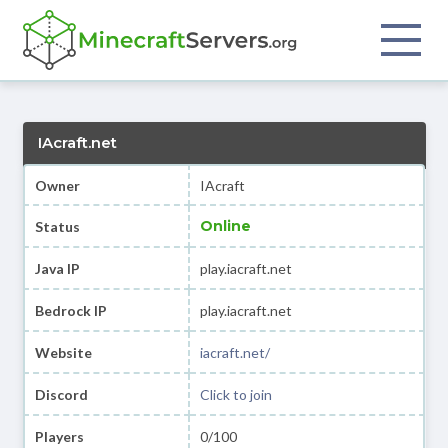
IAcraft.net
Owner
IAcraft
Online
Status
Java IP
play.iacraft.net
Bedrock IP
play.iacraft.net
Website
iacraft.net/
Discord
Click to join
Players
0/100